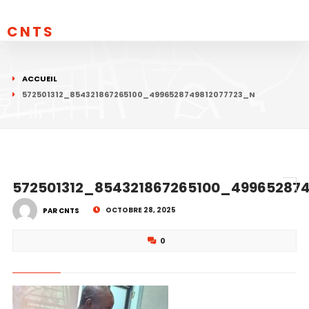
CNTS
ACCUEIL
572501312_854321867265100_4996528749812077723_N
572501312_854321867265100_49965287
OCTOBRE 28, 2025
PAR CNTS
0