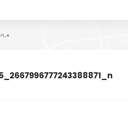
871_N
15_2667996777243388871_n