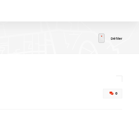
Défiler
0