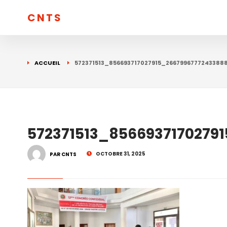
CNTS
ACCUEIL
572371513_856693717027915_2667996777243388
572371513_8566937170279
OCTOBRE 31, 2025
PAR CNTS