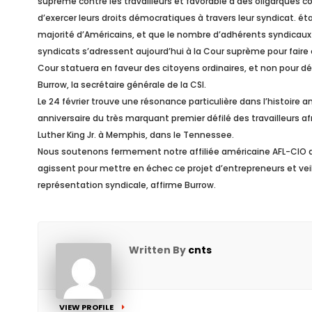
suprème contre les travailleurs et favorable à des oligarques c
d’exercer leurs droits démocratiques à travers leur syndicat. é
majorité d’Américains, et que le nombre d’adhérents syndicaux
syndicats s’adressent aujourd’hui à la Cour suprème pour faire o
Cour statuera en faveur des citoyens ordinaires, et non pour défe
Burrow, la secrétaire générale de la CSI.
Le 24 février trouve une résonance particulière dans l’histoire 
anniversaire du très marquant premier défilé des travailleurs 
Luther King Jr. à Memphis, dans le Tennessee.
Nous soutenons fermement notre affiliée américaine AFL-CIO ains
agissent pour mettre en échec ce projet d’entrepreneurs et veil
représentation syndicale, affirme Burrow.
Written By
cnts
VIEW PROFILE