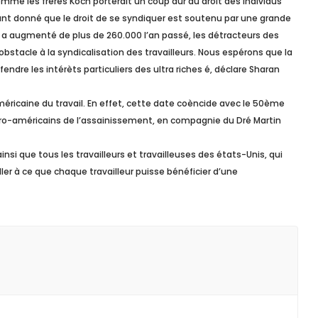
omme les frères Koch porterait un coup dur au droit des individus
tant donné que le droit de se syndiquer est soutenu par une grande
 a augmenté de plus de 260.000 l’an passé, les détracteurs des
bstacle à la syndicalisation des travailleurs. Nous espérons que la
ndre les intérèts particuliers des ultra riches é, déclare Sharan
américaine du travail. En effet, cette date coèncide avec le 50ème
afro-américains de l’assainissement, en compagnie du Dré Martin
i que tous les travailleurs et travailleuses des états-Unis, qui
ler à ce que chaque travailleur puisse bénéficier d’une