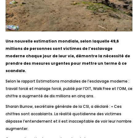
Une nouvelle estimation mondiale, selon laquelle 49,6
millions de personnes sont victimes de l’esclavage
moderne chaque jour de leur vie, démontre la nécessité de
prendre des mesures urgentes pour mettre un terme à ce
scandale.
Selon le rapport Estimations mondiales de l’esclavage moderne :
travail forcé
et mariage forcé, publié par l’OIT, Walk Free et l’OIM, ce
chiffre a augmenté de dix millions en cinq ans.
Sharan Burrow, secrétaire générale de la CSI, a déclaré : « Ces
chiffres sont accablants. La réalité quotidienne des victimes
dépasse l’entendement et il est inacceptable de voir leur nombre
augmenter.