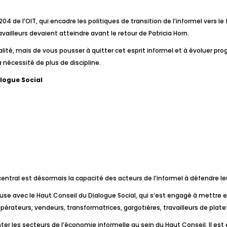
4 de l’OIT, qui encadre les politiques de transition de l’informel vers le
vailleurs devaient atteindre avant le retour de Patricia Horn.
malité, mais de vous pousser à quitter cet esprit informel et à évoluer pro
a nécessité de plus de discipline.
alogue Social
 central est désormais la capacité des acteurs de l’informel à défendre l
tueuse avec le Haut Conseil du Dialogue Social, qui s’est engagé à mett
cupérateurs, vendeurs, transformatrices, gargotières, travailleurs de pl
ter les secteurs de l’économie informelle au sein du Haut Conseil. Il est