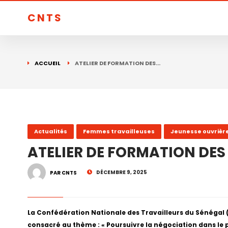
CNTS
ACCUEIL
ATELIER DE FORMATION DES…
Actualités
Femmes travailleuses
Jeunesse ouvrièr
ATELIER DE FORMATION DES
DÉCEMBRE 9, 2025
PAR CNTS
La Confédération Nationale des Travailleurs du Sénégal (
consacré au thème : « Poursuivre la négociation dans le 