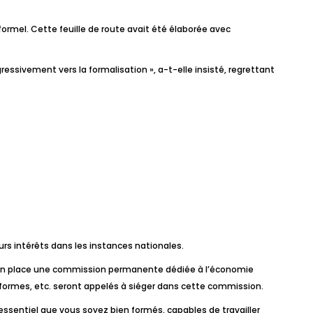
 formel. Cette feuille de route avait été élaborée avec
gressivement vers la formalisation », a-t-elle insisté, regrettant
eurs intérêts dans les instances nationales.
re en place une commission permanente dédiée à l’économie
ateformes, etc. seront appelés à siéger dans cette commission.
 essentiel que vous soyez bien formés, capables de travailler